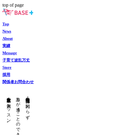
top of page
Top
News
About
​実績
​Message
子育て波乱万丈
Store
採用
関係者お問合わせ
少人数水泳教室と個人レッスン。
誰もが通うことのできる
年齢・性別・環境・泳力に関わらず、