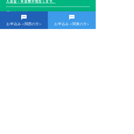
入会金・年会費が発生します。
個人レッスン
POINT
お申込み <関西の方>
お申込み <関東の方>
・1名分の料金で2名まで受講可能
・世界にひとつだけのマンツーマン
・受講者とコーチの相性重視
詳細はこちらからご確認ください ＞＞
個人レッスン
​お申込み
・
個人レッスン(体験)を実施した当日（23：
59まで）中に
、ベースプラス公式ラインより
個人レッスン＜入会フォーム＞を送信いただ
くとキャンペーン適用になります。
公式LINE