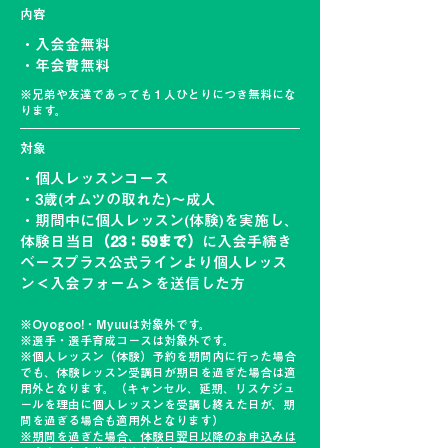
内容
・入会金無料
・年会費無料
※兄弟や友達であっても１人ひとりにつき無料にな
ります。
対象
・個人レッスンコース
​・3歳(オムツの取れた)～成人
・期間中に個人レッスン(体験)を実施し、
体験日当日
（23：59まで）
に入会手続き
ベースプラス公式ラインより個人レッス
ン＜入会フォーム＞を送信した方
※Oyogoo!・Myuuは対象外です。
※選手・選手育成コースは対象外です。
※個人レッスン（体験）予約を期間内に行った場合
でも、体験レッスン受講日が期日を過ぎた場合は適
用外となります。（キャンセル、延期、リスケジュ
ールを理由に個人レッスンを受講し終えた日が、期
間を過ぎる場合も適用外となります）
※期間を過ぎた場合、体験日翌日以降のお申込みは