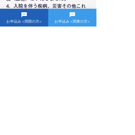
4．入院を伴う疾病、災害その他これ
に準ずるやむを得ない事情など、重大
な理由により受講が困難な場合は、当
お申込み <関西の方>
お申込み <関東の方>
法人が個別に判断いたします。返金を
認める場合は、事務手数料165円を差
し引いた金額を返金いたします。
改定の目的
体験レッスンでは、コーチの配置や予
約調節など事前準備を行っておりま
す。すべての皆さまに公平で円滑なサ
ービスを提供するため、キャンセルお
よび日程変更に関するルールを明確化
いたしました。ご理解とご協力のほ
ど、よろしくお願いいたします。
NPO法人ベースプラス
＜
＞
戻る