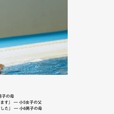
男子の母
す」 ― 小5女子の父
た」 ― 小6男子の母