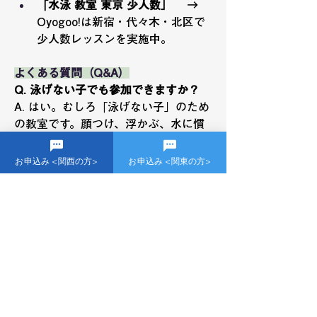
「水泳 教室 東京 少人数」
 　→ 
Oyogoo!は新宿・代々木・北区で
少人数レッスンを実施中。
よくある質問（Q&A）
Q. 泳げない子でも参加できますか？
A. はい。むしろ「泳げない子」のため
の教室です。顔つけ、浮かぶ、水に慣
れることから丁寧に始めます。
お申込み <関西の方>
お申込み <関東の方>
Q. 怖がりな性格でも大丈夫？
A.一人ひとりの性格に合わせて、コー
チが無理なく声かけしながらレッスン
を進めます。
Q. レッスンを見学できますか？
A.可能です。プール施設のルールによ
ってはプールサイドでの見学もできま
す。※施設によっては見学不可も有