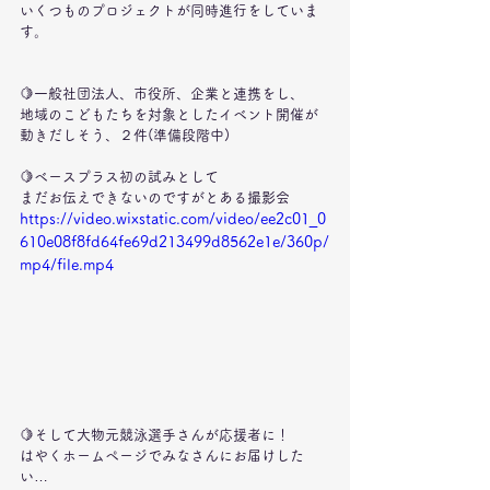
いくつものプロジェクトが同時進行をしていま
す。
🍋一般社団法人、市役所、企業と連携をし、
地域のこどもたちを対象としたイベント開催が
動きだしそう、２件(準備段階中)
🍋ベースプラス初の試みとして
まだお伝えできないのですがとある撮影会
https://video.wixstatic.com/video/ee2c01_0
610e08f8fd64fe69d213499d8562e1e/360p/
mp4/file.mp4
🍋そして大物元競泳選手さんが応援者に！
はやくホームページでみなさんにお届けした
い…