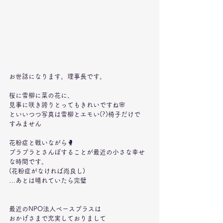
お世話になります。理事長です。
桜に雪柳に菜の花に、
見事に咲き誇りとってもきれいですね🌸
といいつつ写真は雪柳とエモい(?)椅子だけで
すみません
花粉症と戦いながら🥊
プラプラとさんぽすることが最近の小さな幸せ
な時間です。
(花粉症がなければ尚良し)
…あとは晴れていたら完璧
最近のNPO法人ベースプラスは
おかげさまで充実しておりまして